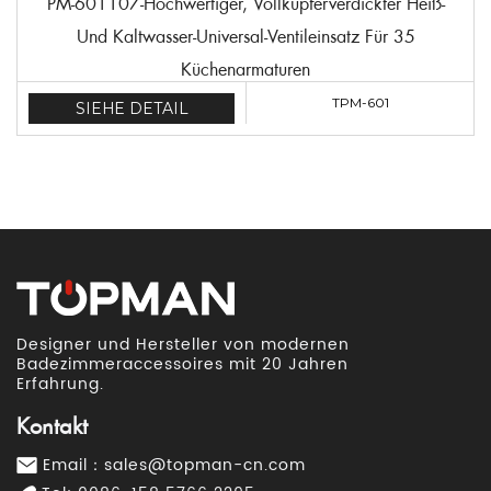
PM-601107-Hochwertiger, Vollkupferverdickter Heiß-
Und Kaltwasser-Universal-Ventileinsatz Für 35
Küchenarmaturen
TPM-601
SIEHE DETAIL
Designer und Hersteller von modernen
Badezimmeraccessoires mit 20 Jahren
Erfahrung.
Kontakt
Email：
sales@topman-cn.com