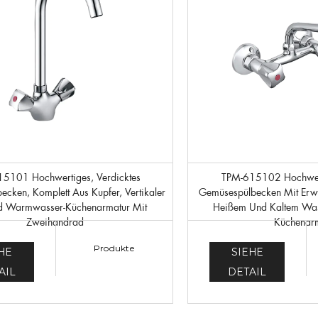
TPM-615102 Hochwertiges Vollkupfer-
cken, Komplett Aus Kupfer, Vertikaler
Gemüsespülbecken Mit Erw
nd Warmwasser-Küchenarmatur Mit
Heißem Und Kaltem Was
Zweihandrad
Küchenar
Produkte
HE
SIEHE
AIL
DETAIL