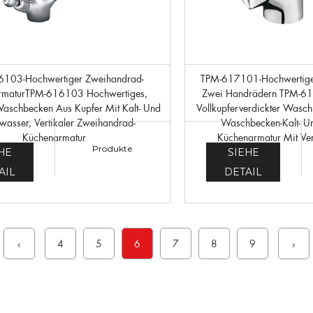
TPM-617101-Hochwertiger Küchenarmatur Mit
rmaturTPM-616103 Hochwertiges,
Zwei Handrädern TPM-61
Waschbecken Aus Kupfer Mit Kalt- Und
Vollkupferverdickter Wasc
asser, Vertikaler Zweihandrad-
Waschbecken-Kalt- 
Küchenarmatur
Küchenarmatur Mit Ve
Produkte
HE
SIEHE
AIL
DETAIL
‹
4
5
6
7
8
9
›