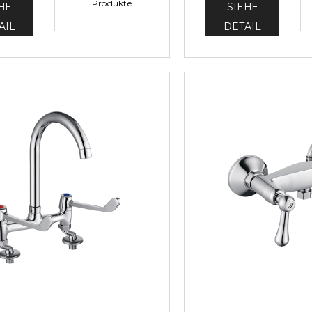
Produkte
HE
SIEHE
AIL
DETAIL