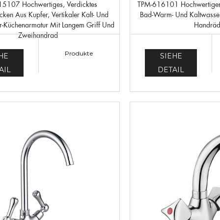
TPM-616101 Hochwertiger, Voll Kupferverdickter
en Aus Kupfer, Vertikaler Kalt- Und
Bad-Warm- Und Kaltwasse
Küchenarmatur Mit Langem Griff Und
Handräd
Zweihandrad
Produkte
HE
SIEHE
AIL
DETAIL