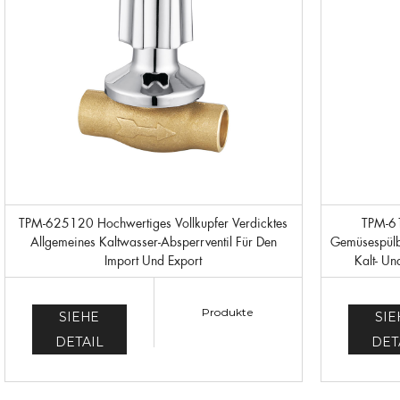
TPM-625120 Hochwertiges Vollkupfer Verdicktes
TPM-615101 Hochwertiges, Verdicktes
Allgemeines Kaltwasser-Absperrventil Für Den
Gemüsespülbe
Import Und Export
Kalt- U
Produkte
SIEHE
SIE
DETAIL
DET