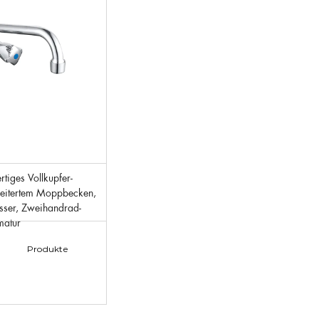
eitertem Moppbecken,
ser, Zweihandrad-
matur
Produkte