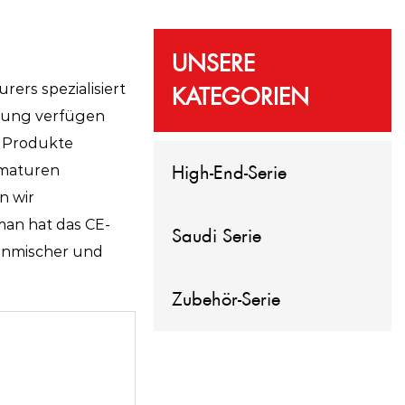
UNSERE
urers
spezialisiert
KATEGORIEN
hrung verfügen
r Produkte
High-End-Serie
rmaturen
n wir
an hat das CE-
Saudi Serie
henmischer und
Zubehör-Serie