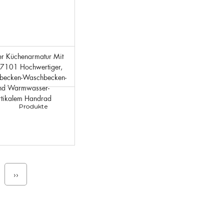
7101 Hochwertiger,
hbecken-Waschbecken-
Und Warmwasser-
rtikalem Handrad
Produkte
››