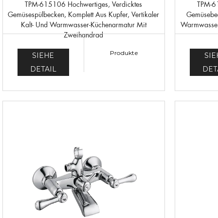
TPM-615106 Hochwertiges, Verdicktes
TPM-615107 Hochwertiges, Verdicktes
Gemüsespülbecken, Komplett Aus Kupfer, Vertikaler
Gemüsebeck
Kalt- Und Warmwasser-Küchenarmatur Mit
Warmwasser-
Zweihandrad
Produkte
SIEHE
SIE
DETAIL
DET