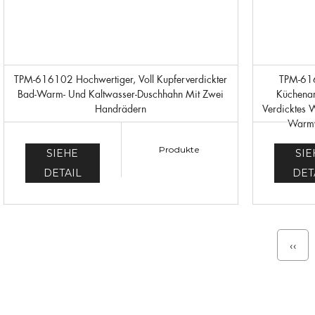
TPM-616102 Hochwertiger, Voll Kupferverdickter
TPM-616103-Hochwertiger Zweihandrad-
Bad-Warm- Und Kaltwasser-Duschhahn Mit Zwei
Küchena
Handrädern
Verdicktes 
Warmw
Produkte
SIEHE
SIE
DETAIL
DET
‹‹