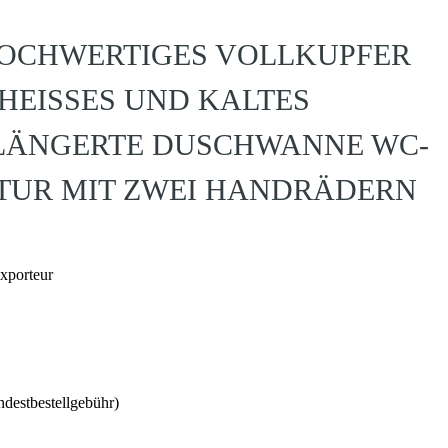
HOCHWERTIGES VOLLKUPFER
EISSES UND KALTES W
ÄNGERTE DUSCHWANNE WC-D
R MIT ZWEI HANDRÄDERN
Exporteur
destbestellgebühr)