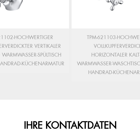
21102-HOCHWERTIGER
TPM-621103-HOCHWER
ERVERDICKTER VERTIKALER
VOLLKUPFERVERDIC
D WARMWASSER-SPÜLTISCH
HORIZONTALER KALT
 HANDRAD-KÜCHENARMATUR
WARMWASSER-WASCHTISC
HANDRAD-KÜCHENAR
IHRE KONTAKTDATEN