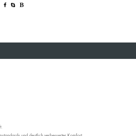
t.
sstandards und deutlich verbesserter Komfort.