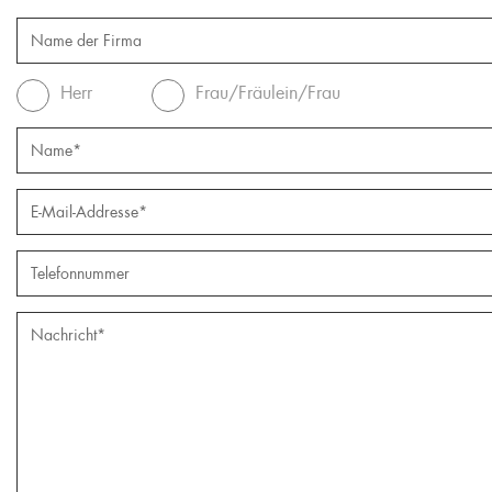
Herr
Frau/Fräulein/Frau