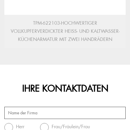
TPM-622103-HOCHWERTIGER
VOLLKUPFERVERDICKTER HEISS- UND KALTWASSER-K
ÜCHENARMATUR MIT ZWEI HANDRÄDERN
IHRE KONTAKTDATEN
Herr
Frau/Fräulein/Frau